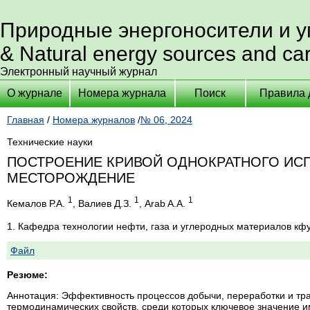
Природные энергоносители и 
& Natural energy sources and ca
Электронный научный журнал
О журнале
Номера журнала
Поиск
Правила 
Главная
/
Номера журналов
/
№ 06, 2024
Технические науки
ПОСТРОЕНИЕ КРИВОЙ ОДНОКРАТНОГО ИСП
МЕСТОРОЖДЕНИЕ
1
1
1
Кемалов Р.А.
, Валиев Д.З.
, Arab A.А.
1. Кафедра технологии нефти, газа и углеродных материалов кф
Файл
Резюме:
Аннотация: Эффективность процессов добычи, переработки и тра
термодинамических свойств, среди которых ключевое значение 