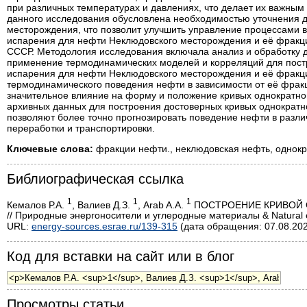
при различных температурах и давлениях, что делает их важным
данного исследования обусловлена необходимостью уточнения 
месторождения, что позволит улучшить управление процессами в
испарения для нефти Неклюдовского месторождения и её фракци
СССР. Методология исследования включала анализ и обработку д
применение термодинамических моделей и корреляций для постр
испарения для нефти Неклюдовского месторождения и её фракци
термодинамического поведения нефти в зависимости от её фракц
значительное влияние на форму и положение кривых однократно
архивных данных для построения достоверных кривых однократн
позволяют более точно прогнозировать поведение нефти в разли
переработки и транспортировки.
Ключевые слова:
фракции нефти., неклюдовская нефть, однок
Библиографическая ссылка
1
1
1
Кемалов Р.А.
, Валиев Д.З.
, Arab A.А.
ПОСТРОЕНИЕ КРИВОЙ 
// Природные энергоносители и углеродные материалы & Natural en
URL:
energy-sources.esrae.ru/139-315
(дата обращения: 07.08.202
Код для вставки на сайт или в блог
Просмотры статьи