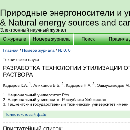
Природные энергоносители и 
& Natural energy sources and ca
Электронный научный журнал
О журнале
Номера журнала
Поиск
Правила 
Главная
/
Номера журнала
/
№ 0, 0
Технические науки
РАЗРАБОТКА ТЕХНОЛОГИИ УТИЛИЗАЦИИ 
РАСТВОРА
1
2
3
Кадыров К.А.
, Алиханов Б.Б.
, Кадыров Н.А.
, Эшмухамедов М
1. Национальный университет РУз
2. Национальный университет Республики Узбекистан
3. Ташкентский государственный технический университет имен
Полнотекстовый файл
Пристатейный список: